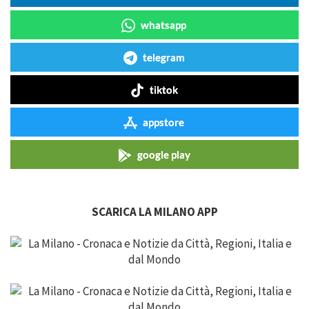
whatsapp
telegram
tiktok
appstore
google play
SCARICA LA MILANO APP