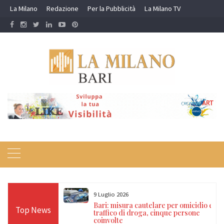
Skip
La Milano
Redazione
Per la Pubblicità
La Milano TV
to
content
9 Luglio 2026
a nei campi rom e
Bari: misura cautelare per omicidio e
Top News
ti, 17 denunce e
traffico di droga, cinque persone
coinvolte