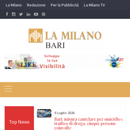
Skip
La Milano
Redazione
Per la Pubblicità
La Milano TV
to
content
9 Luglio 2026
a nei campi rom e
Bari: misura cautelare per omicidio e
Top News
ti, 17 denunce e
traffico di droga, cinque persone
coinvolte