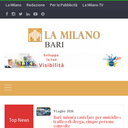
Skip
La Milano
Redazione
Per la Pubblicità
La Milano TV
to
content
9 Luglio 2026
a nei campi rom e
Bari: misura cautelare per omicidio e
Top News
ti, 17 denunce e
traffico di droga, cinque persone
coinvolte