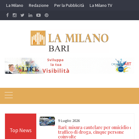
Skip
La Milano
Redazione
Per la Pubblicità
La Milano TV
to
content
9 Luglio 2026
a nei campi rom e
Bari: misura cautelare per omicidio e
Top News
ti, 17 denunce e
traffico di droga, cinque persone
coinvolte