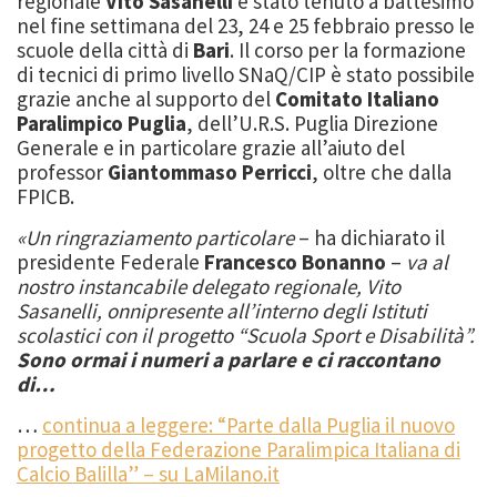
regionale
Vito Sasanelli
è stato tenuto a battesimo
nel fine settimana del 23, 24 e 25 febbraio presso le
scuole della città di
Bari
. Il corso per la formazione
di tecnici di primo livello SNaQ/CIP è stato possibile
grazie anche al supporto del
Comitato Italiano
Paralimpico Puglia
, dell’U.R.S. Puglia Direzione
Generale e in particolare grazie all’aiuto del
professor
Giantommaso Perricci
, oltre che dalla
FPICB.
«Un ringraziamento particolare
– ha dichiarato il
presidente Federale
Francesco Bonanno
–
va al
nostro instancabile delegato regionale, Vito
Sasanelli, onnipresente all’interno degli Istituti
scolastici con il progetto “Scuola Sport e Disabilità”.
Sono ormai i numeri a parlare e ci raccontano
di…
…
continua a leggere: “Parte dalla Puglia il nuovo
progetto della Federazione Paralimpica Italiana di
Calcio Balilla” – su LaMilano.it