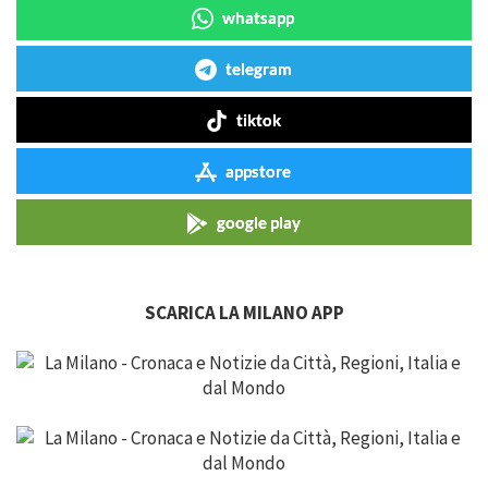
whatsapp
telegram
tiktok
appstore
google play
SCARICA LA MILANO APP