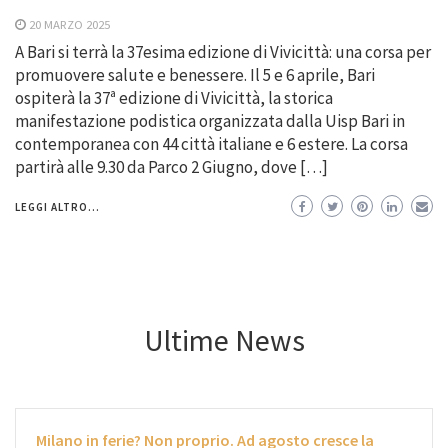
20 MARZO 2025
A Bari si terrà la 37esima edizione di Vivicittà: una corsa per
promuovere salute e benessere. Il 5 e 6 aprile, Bari
ospiterà la 37ª edizione di Vivicittà, la storica
manifestazione podistica organizzata dalla Uisp Bari in
contemporanea con 44 città italiane e 6 estere. La corsa
partirà alle 9.30 da Parco 2 Giugno, dove […]
LEGGI ALTRO...
Ultime News
Milano in ferie? Non proprio. Ad agosto cresce la