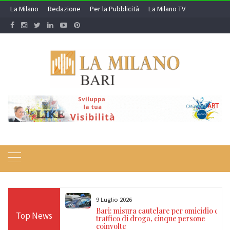
Skip
La Milano
Redazione
Per la Pubblicità
La Milano TV
to
content
9 Luglio 2026
a nei campi rom e
Bari: misura cautelare per omicidio e
Top News
ti, 17 denunce e
traffico di droga, cinque persone
coinvolte