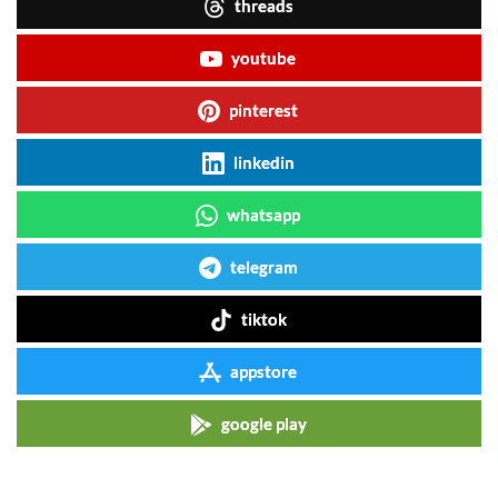
threads
youtube
pinterest
linkedin
whatsapp
telegram
tiktok
appstore
google play