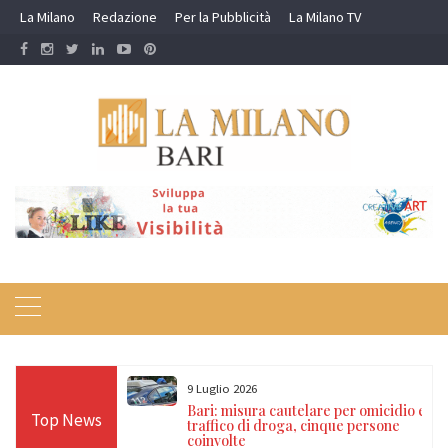
Skip
La Milano
Redazione
Per la Pubblicità
La Milano TV
to
content
9 Luglio 2026
a nei campi rom e
Bari: misura cautelare per omicidio e
Top News
ti, 17 denunce e
traffico di droga, cinque persone
coinvolte