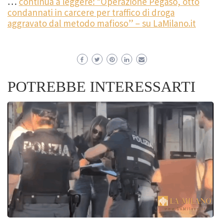
…
continua a leggere: “Operazione Pegaso, otto
condannati in carcere per traffico di droga
aggravato dal metodo mafioso” – su LaMilano.it
POTREBBE INTERESSARTI