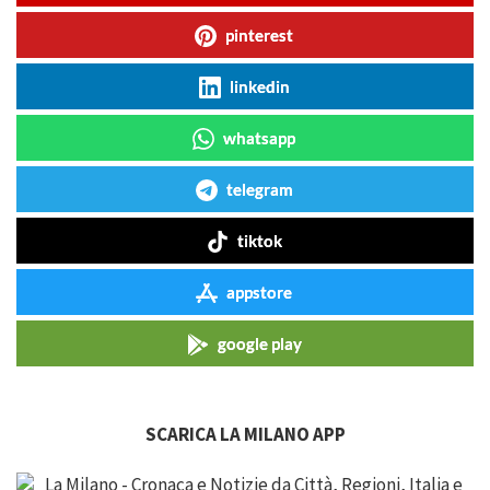
pinterest
linkedin
whatsapp
telegram
tiktok
appstore
google play
SCARICA LA MILANO APP