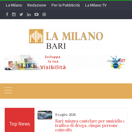
Skip
La Milano
Redazione
Per la Pubblicità
La Milano TV
to
content
9 Luglio 2026
a nei campi rom e
Bari: misura cautelare per omicidio e
Top News
ti, 17 denunce e
traffico di droga, cinque persone
coinvolte