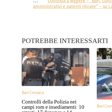
…
continua a leggere – “Bari, cont
amministrativi e patenti ritirate” – su L
POTREBBE INTERESSARTI
Bari Cronaca
Controlli della Polizia nei
Bari Cro
campi rom e insediamenti: 10