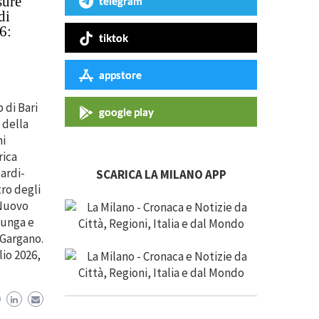
sure
telegram
di
6:
tiktok
appstore
 di Bari
google play
 della
ni
rica
ardi-
SCARICA LA MILANO APP
tro degli
 Nuovo
lunga e
 Gargano.
lio 2026,