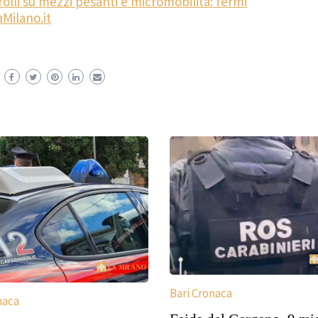
rolli su mezzi pesanti e micromobilità: fermi
aMilano.it
Bari Cronaca
naca