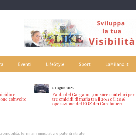
ra
Eventi
LifeStyle
Sport
LaMilano.it
6 Luglio 2026
icidio e
Faida del Gargano, 9 misure cautelari per
sone coinvolte
tre omicidi di mafia tra il 2011 e il 2016:
operazione del ROS dei Carabinieri
cromobilità: fermi amministrativi e patenti ritirate