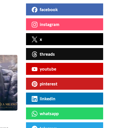
facebook
instagram
x
threads
youtube
pinterest
linkedin
whatsapp