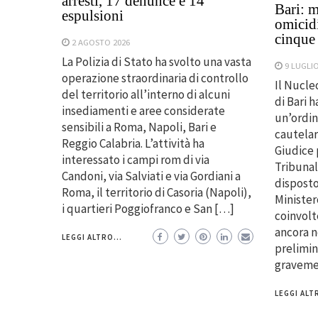
arresti, 17 denunce e 14
Bari: m
espulsioni
omicidi
cinque
2 AGOSTO 2026
La Polizia di Stato ha svolto una vasta
9 LUGLIO
operazione straordinaria di controllo
Il Nucle
del territorio all’interno di alcuni
di Bari 
insediamenti e aree considerate
un’ordin
sensibili a Roma, Napoli, Bari e
cautelar
Reggio Calabria. L’attività ha
Giudice 
interessato i campi rom di via
Tribunal
Candoni, via Salviati e via Gordiani a
disposto
Roma, il territorio di Casoria (Napoli),
Minister
i quartieri Poggiofranco e San […]
coinvolt
ancora n
LEGGI ALTRO...
prelimina
gravemen
LEGGI ALTR