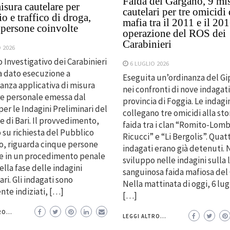
Faida del Gargano, 9 mi
isura cautelare per
cautelari per tre omicidi 
o e traffico di droga,
mafia tra il 2011 e il 201
 persone coinvolte
operazione del ROS dei
Carabinieri
 2026
o Investigativo dei Carabinieri
6 LUGLIO 2026
ha dato esecuzione a
Eseguita un’ordinanza del Gip
anza applicativa di misura
nei confronti di nove indagati
e personale emessa dal
provincia di Foggia. Le indagi
per le Indagini Preliminari del
collegano tre omicidi alla sto
e di Bari. Il provvedimento,
faida tra i clan “Romito-Lomb
 su richiesta del Pubblico
Ricucci” e “Li Bergolis”. Quat
o, riguarda cinque persone
indagati erano già detenuti.
e in un procedimento penale
sviluppo nelle indagini sulla 
ella fase delle indagini
sanguinosa faida mafiosa del
ri. Gli indagati sono
Nella mattinata di oggi, 6 lug
te indiziati, […]
[…]
O...
LEGGI ALTRO...