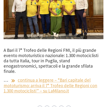
A Bari il 7° Trofeo delle Regioni FMI, il più grande
evento mototuristico nazionale: 1.300 motociclisti
da tutta Italia, tour in Puglia, stand
enogastronomici, spettacoli e la grande sfilata
finale.
…
continua a leggere – “Bari capitale del
mototurismo: arriva il 7° Trofeo delle Regioni con
1.300 motociclisti” – su LaMilano.it