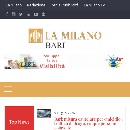
Skip
La Milano
Redazione
Per la Pubblicità
La Milano TV
to
content
9 Luglio 2026
a nei campi rom e
Bari: misura cautelare per omicidio e
Top News
ti, 17 denunce e
traffico di droga, cinque persone
coinvolte